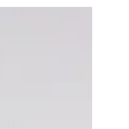
從小就喜歡畫畫的他，後來進入了布拉格美術
學院學習畫畫，但是當1948年政府被共產黨
接管後，學生被迫成為社會主義模式，畫裡的
模特...