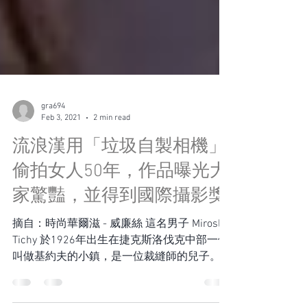
gra694
Feb 3, 2021
2 min read
流浪漢用「垃圾自製相機」
偷拍女人50年，作品曝光大
家驚豔，並得到國際攝影獎
摘自：時尚華爾滋 - 威廉絲 這名男子 Miroslav
Tichy 於1926年出生在捷克斯洛伐克中部一個
叫做基約夫的小鎮，是一位裁縫師的兒子。